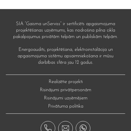
SIA “Gaisma unServiss” ir sertificēts apgaismojuma
projektēšanas uzņēmums, kas nodrošina pilna cikla
pakalpojumus privātām telpām un publiskām telpām.
Energoaudits, projektēšana, elektroinstalācija un
apgaismojuma sistēmu apsaimniekošana ir mūsu
darbības sfēra jau 12 gadus.
Realizētie projekti
Risinājumi privātpersonām
Risinājumi uzņēmējiem
Privātuma politika