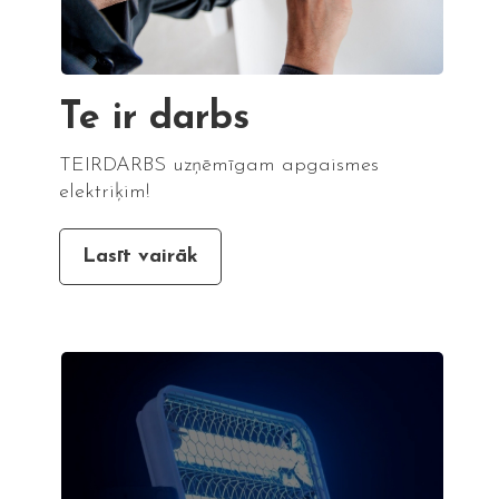
Te ir darbs
TEIRDARBS uzņēmīgam apgaismes
elektriķim!
Lasīt vairāk