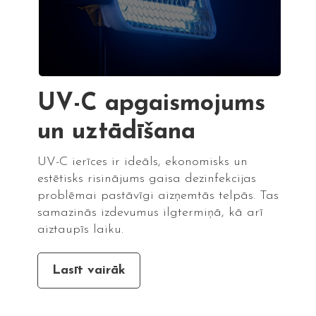
UV-C apgaismojums
un uztādīšana
UV-C ierīces ir ideāls, ekonomisks un
estētisks risinājums gaisa dezinfekcijas
problēmai pastāvīgi aizņemtās telpās. Tas
samazinās izdevumus ilgtermiņā, kā arī
aiztaupīs laiku.
Lasīt vairāk