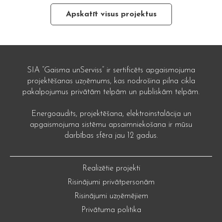
Apskatīt visus projektus
SIA “Gaisma unServiss” ir sertificēts apgaismojuma
projektēšanas uzņēmums, kas nodrošina pilna cikla
pakalpojumus privātām telpām un publiskām telpām.
Energoaudits, projektēšana, elektroinstalācija un
apgaismojuma sistēmu apsaimniekošana ir mūsu
darbības sfēra jau 12 gadus.
Realizētie projekti
Risinājumi privātpersonām
Risinājumi uzņēmējiem
Privātuma politika