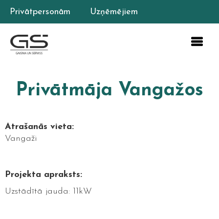
Privātpersonām
Uzņēmējiem
Privātmāja Vangažos
Atrašanās vieta:
Vangaži
Projekta apraksts:
Uzstādītā jauda: 11kW