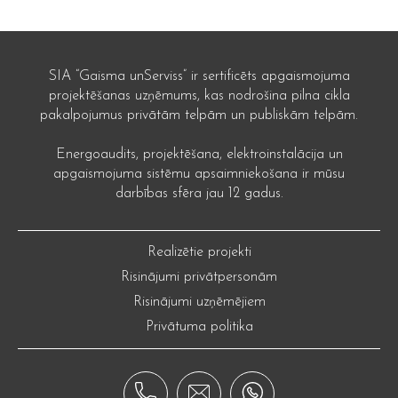
SIA “Gaisma unServiss” ir sertificēts apgaismojuma
projektēšanas uzņēmums, kas nodrošina pilna cikla
pakalpojumus privātām telpām un publiskām telpām.
Energoaudits, projektēšana, elektroinstalācija un
apgaismojuma sistēmu apsaimniekošana ir mūsu
darbības sfēra jau 12 gadus.
Realizētie projekti
Risinājumi privātpersonām
Risinājumi uzņēmējiem
Privātuma politika