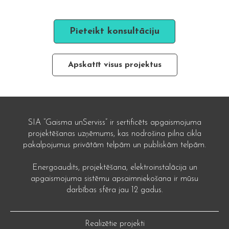
Pieteikt konsultāciju
Apskatīt visus projektus
SIA “Gaisma unServiss” ir sertificēts apgaismojuma
projektēšanas uzņēmums, kas nodrošina pilna cikla
pakalpojumus privātām telpām un publiskām telpām.
Energoaudits, projektēšana, elektroinstalācija un
apgaismojuma sistēmu apsaimniekošana ir mūsu
darbības sfēra jau 12 gadus.
Realizētie projekti