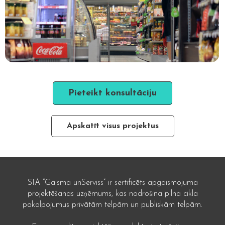
Pieteikt konsultāciju
Apskatīt visus projektus
SIA “Gaisma unServiss” ir sertificēts apgaismojuma
projektēšanas uzņēmums, kas nodrošina pilna cikla
pakalpojumus privātām telpām un publiskām telpām.