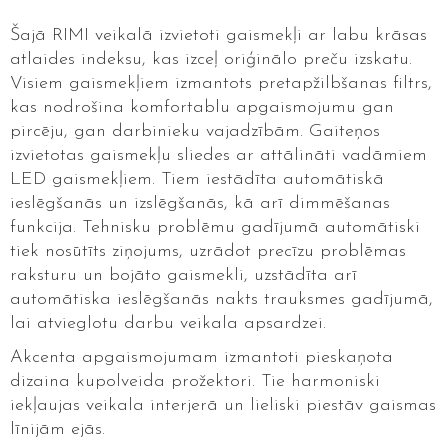
Šajā RIMI veikalā izvietoti gaismekļi ar labu krāsas
atlaides indeksu, kas izceļ oriģinālo preču izskatu.
Visiem gaismekļiem izmantots pretapžilbšanas filtrs,
kas nodrošina komfortablu apgaismojumu gan
pircēju, gan darbinieku vajadzībām. Gaiteņos
izvietotas gaismekļu sliedes ar attālināti vadāmiem
LED gaismekļiem. Tiem iestādīta automātiskā
ieslēgšanās un izslēgšanās, kā arī dimmēšanas
funkcija. Tehnisku problēmu gadījumā automātiski
tiek nosūtīts ziņojums, uzrādot precīzu problēmas
raksturu un bojāto gaismekli, uzstādīta arī
automātiska ieslēgšanās nakts trauksmes gadījumā,
lai atvieglotu darbu veikala apsardzei.
Akcenta apgaismojumam izmantoti pieskaņota
dizaina kupolveida prožektori. Tie harmoniski
iekļaujas veikala interjerā un lieliski piestāv gaismas
līnijām ejās.