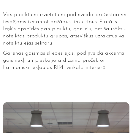
Virs plauktiem izvietotiem podiņveida prožektoriem
iespējams izmantot dažādus linzu tipus. Platāks
leņķis apspīdēs gan plauktu, gan eju, bet šaurāks -
noteiktas produktu grupas, atsevišķus uzrakstus vai
noteiktu ejas sektoru
Garenas gaismas sliedes ejās, podiņveida akcenta
gaismekļi un pieskaņota dizaina prožektori
harmoniski iekļaujas RIMI veikala interjerā.