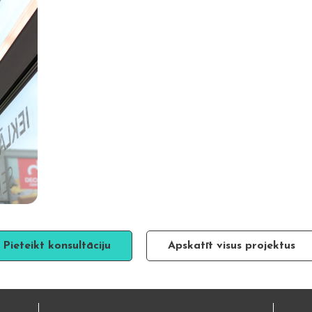
Pieteikt konsultāciju
Apskatīt visus projektus