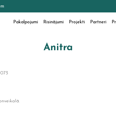
em
Pakalpojumi
Risinājumi
Projekti
Partneri
Pr
Anitra
1073
onveikalā.