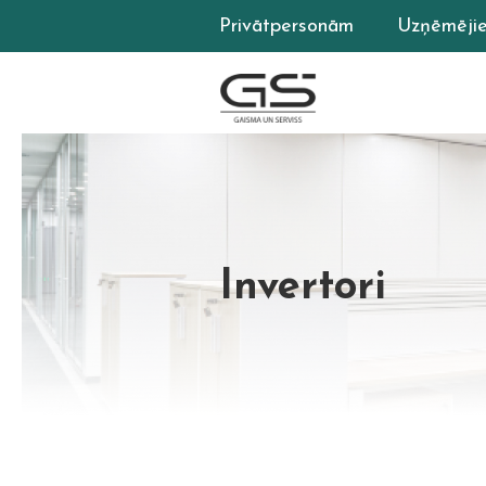
Privātpersonām
Uzņēmēji
Invertori