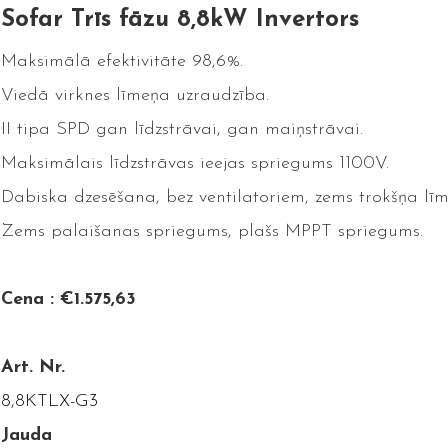
Sofar Trīs fāzu 8,8kW Invertors
Maksimālā efektivitāte 98,6%.
Viedā virknes līmeņa uzraudzība.
II tipa SPD gan līdzstrāvai, gan maiņstrāvai.
Maksimālais līdzstrāvas ieejas spriegums 1100V.
Dabiska dzesēšana, bez ventilatoriem, zems trokšņa līm
Zems palaišanas spriegums, plašs MPPT spriegums.
Cena : €1.575,63
Art. Nr.
8,8KTLX-G3
Jauda