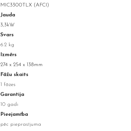
MIC3300TLX (AFCI)
Jauda
3,3kW
Svars
6.2 kg
Izmērs
274 x 254 x 138mm
Fāžu skaits
1 fāzes
Garantija
10 gadi
Pieejamība
pēc pieprasījuma