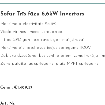
Sofar Trīs fāzu 6,6kW Invertors
Maksimālā efektivitāte 98,6%.
Viedā virknes līmeņa uzraudzība.
II tipa SPD gan līdzstrāvai, gan maiņstrāvai.
Maksimālais līdzstrāvas ieejas spriegums 1100V.
Dabiska dzesēšana, bez ventilatoriem, zems trokšņa līm
Zems palaišanas spriegums, plašs MPPT spriegums.
Cena : €1.489,57
Art. Nr.