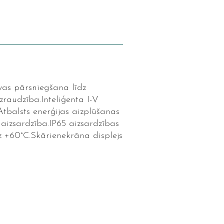
vas pārsniegšana līdz
raudzība.Inteliģenta I-V
tbalsts enerģijas aizplūšanas
 aizsardzība.IP65 aizsardzības
 +60°C.Skārienekrāna displejs