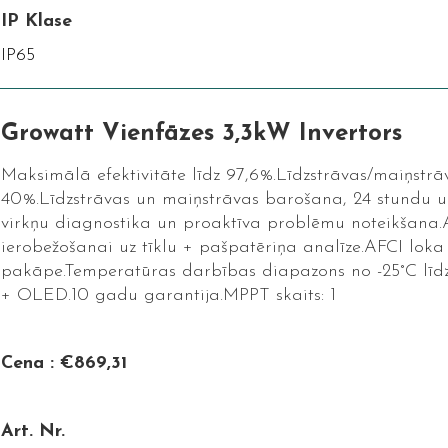
IP Klase
IP65
Growatt Vienfāzes 3,3kW Invertors
Maksimālā efektivitāte līdz 97,6%.Līdzstrāvas/maiņstrā
40%.Līdzstrāvas un maiņstrāvas barošana, 24 stundu uz
virkņu diagnostika un proaktīva problēmu noteikšana.A
ierobežošanai uz tīklu + pašpatēriņa analīze.AFCI loka
pakāpe.Temperatūras darbības diapazons no -25°C līdz
+ OLED.10 gadu garantija.MPPT skaits: 1
Cena : €869,31
Art. Nr.