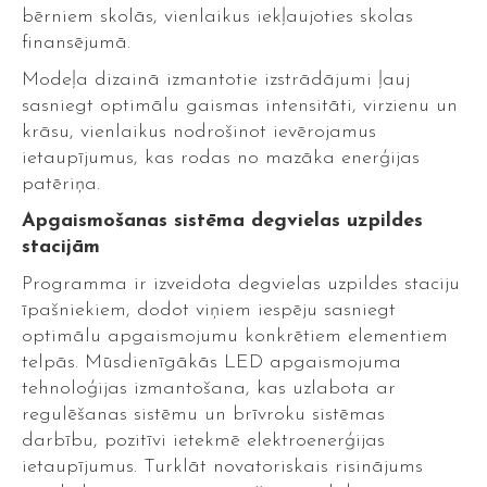
bērniem skolās, vienlaikus iekļaujoties skolas
finansējumā.
Modeļa dizainā izmantotie izstrādājumi ļauj
sasniegt optimālu gaismas intensitāti, virzienu un
krāsu, vienlaikus nodrošinot ievērojamus
ietaupījumus, kas rodas no mazāka enerģijas
patēriņa.
Apgaismošanas sistēma degvielas uzpildes
stacijām
Programma ir izveidota degvielas uzpildes staciju
īpašniekiem, dodot viņiem iespēju sasniegt
optimālu apgaismojumu konkrētiem elementiem
telpās. Mūsdienīgākās LED apgaismojuma
tehnoloģijas izmantošana, kas uzlabota ar
regulēšanas sistēmu un brīvroku sistēmas
darbību, pozitīvi ietekmē elektroenerģijas
ietaupījumus. Turklāt novatoriskais risinājums