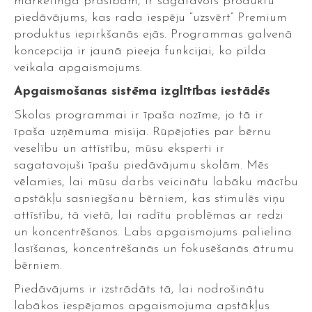
mārketinga prasībām, ir sagatavots produktu
piedāvājums, kas rada iespēju “uzsvērt” Premium
produktus iepirkšanās ejās. Programmas galvenā
koncepcija ir jaunā pieeja funkcijai, ko pilda
veikala apgaismojums.
Apgaismošanas sistēma izglītības iestādēs
Skolas programmai ir īpaša nozīme, jo tā ir
īpaša uzņēmuma misija. Rūpējoties par bērnu
veselību un attīstību, mūsu eksperti ir
sagatavojuši īpašu piedāvājumu skolām. Mēs
vēlamies, lai mūsu darbs veicinātu labāku mācību
apstākļu sasniegšanu bērniem, kas stimulēs viņu
attīstību, tā vietā, lai radītu problēmas ar redzi
un koncentrēšanos. Labs apgaismojums palielina
lasīšanas, koncentrēšanās un fokusēšanās ātrumu
bērniem.
Piedāvājums ir izstrādāts tā, lai nodrošinātu
labākos iespējamos apgaismojuma apstākļus