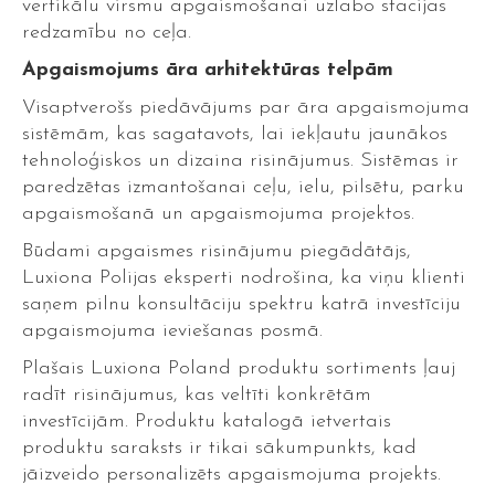
vertikālu virsmu apgaismošanai uzlabo stacijas
redzamību no ceļa.
Apgaismojums āra arhitektūras telpām
Visaptverošs piedāvājums par āra apgaismojuma
sistēmām, kas sagatavots, lai iekļautu jaunākos
tehnoloģiskos un dizaina risinājumus. Sistēmas ir
paredzētas izmantošanai ceļu, ielu, pilsētu, parku
apgaismošanā un apgaismojuma projektos.
Būdami apgaismes risinājumu piegādātājs,
Luxiona Polijas eksperti nodrošina, ka viņu klienti
saņem pilnu konsultāciju spektru katrā investīciju
apgaismojuma ieviešanas posmā.
Plašais Luxiona Poland produktu sortiments ļauj
radīt risinājumus, kas veltīti konkrētām
investīcijām. Produktu katalogā ietvertais
produktu saraksts ir tikai sākumpunkts, kad
jāizveido personalizēts apgaismojuma projekts.