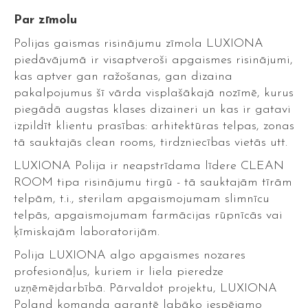
Par zīmolu
Polijas gaismas risinājumu zīmola LUXIONA
piedāvājumā ir visaptveroši apgaismes risinājumi,
kas aptver gan ražošanas, gan dizaina
pakalpojumus šī vārda visplašākajā nozīmē, kurus
piegādā augstas klases dizaineri un kas ir gatavi
izpildīt klientu prasības: arhitektūras telpas, zonas
tā sauktajās clean rooms, tirdzniecības vietās utt.
LUXIONA Polija ir neapstrīdama līdere CLEAN
ROOM tipa risinājumu tirgū - tā sauktajām tīrām
telpām, t.i., sterilam apgaismojumam slimnīcu
telpās, apgaismojumam farmācijas rūpnīcās vai
ķīmiskajām laboratorijām.
Polija LUXIONA algo apgaismes nozares
profesionāļus, kuriem ir liela pieredze
uzņēmējdarbībā. Pārvaldot projektu, LUXIONA
Poland komanda garantē labāko iespējamo