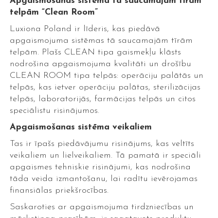
Apgaismošanas sistēma tā saucamajām tīrām
telpām “Clean Room”
Luxiona Poland ir līderis, kas piedāvā
apgaismojuma sistēmas tā saucamajām tīrām
telpām. Plašs CLEAN tipa gaismekļu klāsts
nodrošina apgaismojuma kvalitāti un drošību
CLEAN ROOM tipa telpās: operāciju palātās un
telpās, kas ietver operāciju palātas, sterilizācijas
telpās, laboratorijās, farmācijas telpās un citos
speciālistu risinājumos.
Apgaismošanas sistēma veikaliem
Tas ir īpašs piedāvājumu risinājums, kas veltīts
veikaliem un lielveikaliem. Tā pamatā ir speciāli
apgaismes tehniskie risinājumi, kas nodrošina
tāda veida izmantošanu, lai radītu ievērojamas
finansiālas priekšrocības.
Saskaroties ar apgaismojuma tirdzniecības un