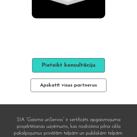
Pieteikt konsultāciju
Apskatīt visus partnerus
SIA “Gaisma unServiss” ir sertificēts apgaismojuma
projektēšanas uzņēmums, kas nodrošina pilna cikla
pakalpojumus privātām telpām un publiskām telpām.