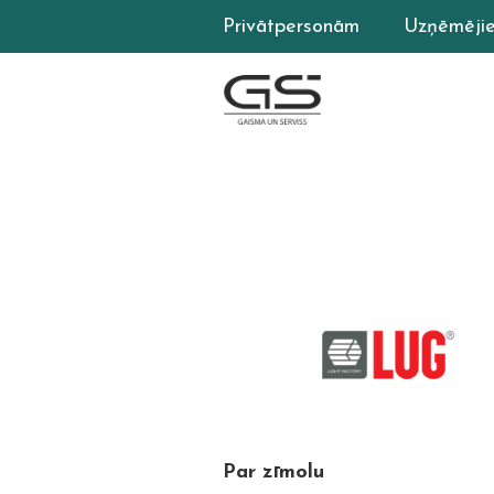
Privātpersonām
Uzņēmēji
Par zīmolu