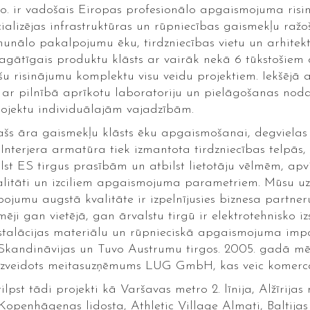
o. ir vadošais Eiropas profesionālo apgaismojuma risi
alizējas infrastruktūras un rūpniecības gaismekļu ražo
nālo pakalpojumu ēku, tirdzniecības vietu un arhitekt
ātīgais produktu klāsts ar vairāk nekā 6 tūkstošiem d
u risinājumu komplektu visu veidu projektiem. Iekšējā
 pilnībā aprīkotu laboratoriju un pielāgošanas noda
rojektu individuālajām vajadzībām.
 āra gaismekļu klāsts ēku apgaismošanai, degvielas uz
nterjera armatūra tiek izmantota tirdzniecības telpās, b
tbilst ES tirgus prasībām un atbilst lietotāju vēlmēm, a
onalitāti un izciliem apgaismojuma parametriem. Mūsu 
jumu augstā kvalitāte ir izpelnījusies biznesa partneru
i gan vietējā, gan ārvalstu tirgū ir elektrotehnisko iz
nstalācijas materiālu un rūpnieciskā apgaismojuma impor
kandināvijas un Tuvo Austrumu tirgos. 2005. gadā mē
izveidots meitasuzņēmums LUG GmbH, kas veic komercd
ilpst tādi projekti kā Varšavas metro 2. līnija, Alžīrija
penhāgenas lidosta, Athletic Village Almati, Baltijas 