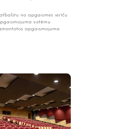
atbalstu no apgaismes ierīču
 apgaismojuma sistēmu
t izmantotos apgaismojuma