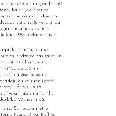
nājumu ražotājs ar gandrīz 30
šanā, kā arī dekoratīvā
onisko priekšmetu iekšējam
ažādu gaismekļu versiju ļauj
 apgaismojuma dizaineru
ļu ļauj LUG pielāgot savus
pildes staciju, ielu un
irojos, tirdzniecības zāles un
pvienojot mūsdienīgu un
uzmanība detaļām un
 uzticību visā pasaulē.
strādājumu vairumtirgotāji,
tētāji. Ārpus valsts
s atvērām uzņēmuma filiāli
arbību Vācijas tirgū.
s metro, Sanpaulu metro,
tornis Poznaņā vai Raffles