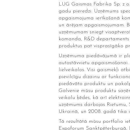
LUG Gaismas Fabrika Sp. z o.
gadu pieredzi. Uzņēmums speci
apgaismojuma ierīkošanā komu
un ārējam apgaismojumam. Bag
uzņēmumam sniegt visaptveroš
komanda, R&D departaments ar
produktus pat visprasīgāko p
Uzņēmuma piedāvājumā ir plašs
autostāvvietu apgaismošanai. I
lielveikalos. Visi gaismekļi a
pievilcīgu dizainu ar funkci
piedāvāto produktu un pakalpo
Galvenie mūsu produktu saņēmēj
veikalu ķēdes, kā arī elektroi
uzņēmums darbojas Rietumu, S
Ukrainā, un 2008. gadā tika 
Tā rezultātā mūsu portfolio iet
Expoforum Sanktpēterburgā, Ko