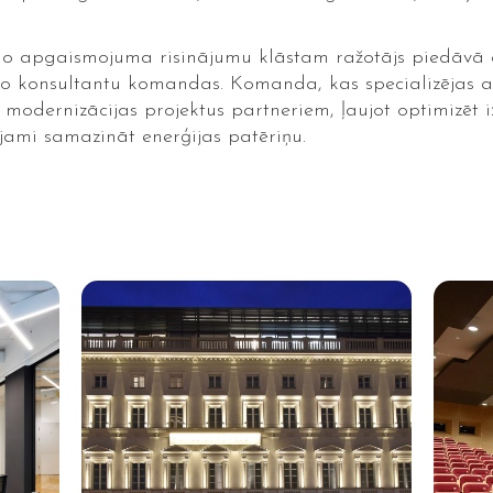
lo apgaismojuma risinājumu klāstam ražotājs piedāvā 
isko konsultantu komandas. Komanda, kas specializējas
n modernizācijas projektus partneriem, ļaujot optimizē
jami samazināt enerģijas patēriņu.