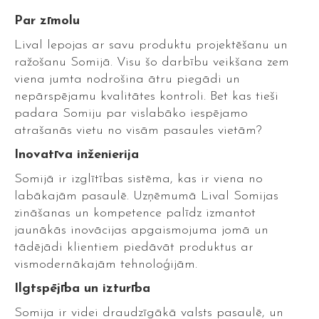
Par zīmolu
Lival lepojas ar savu produktu projektēšanu un
ražošanu Somijā. Visu šo darbību veikšana zem
viena jumta nodrošina ātru piegādi un
nepārspējamu kvalitātes kontroli. Bet kas tieši
padara Somiju par vislabāko iespējamo
atrašanās vietu no visām pasaules vietām?
Inovatīva inženierija
Somijā ir izglītības sistēma, kas ir viena no
labākajām pasaulē. Uzņēmumā Lival Somijas
zināšanas un kompetence palīdz izmantot
jaunākās inovācijas apgaismojuma jomā un
tādējādi klientiem piedāvāt produktus ar
vismodernākajām tehnoloģijām.
Ilgtspējība un izturība
Somija ir videi draudzīgākā valsts pasaulē, un