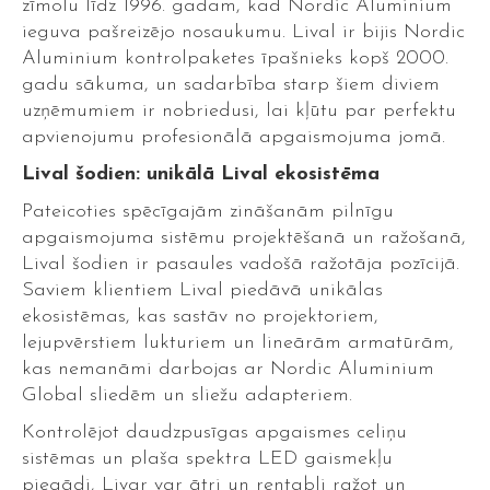
zīmolu līdz 1996. gadam, kad Nordic Aluminium
ieguva pašreizējo nosaukumu. Lival ir bijis Nordic
Aluminium kontrolpaketes īpašnieks kopš 2000.
gadu sākuma, un sadarbība starp šiem diviem
uzņēmumiem ir nobriedusi, lai kļūtu par perfektu
apvienojumu profesionālā apgaismojuma jomā.
Lival šodien: unikālā Lival ekosistēma
Pateicoties spēcīgajām zināšanām pilnīgu
apgaismojuma sistēmu projektēšanā un ražošanā,
Lival šodien ir pasaules vadošā ražotāja pozīcijā.
Saviem klientiem Lival piedāvā unikālas
ekosistēmas, kas sastāv no projektoriem,
lejupvērstiem lukturiem un lineārām armatūrām,
kas nemanāmi darbojas ar Nordic Aluminium
Global sliedēm un sliežu adapteriem.
Kontrolējot daudzpusīgas apgaismes celiņu
sistēmas un plaša spektra LED gaismekļu
piegādi, Livar var ātri un rentabli ražot un