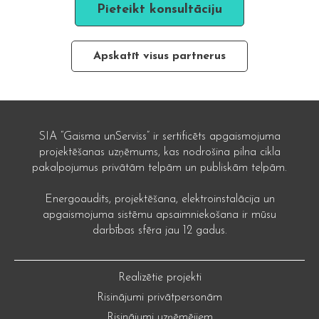
Pieteikt konsultāciju
Apskatīt visus partnerus
SIA “Gaisma unServiss” ir sertificēts apgaismojuma
projektēšanas uzņēmums, kas nodrošina pilna cikla
pakalpojumus privātām telpām un publiskām telpām.
Energoaudits, projektēšana, elektroinstalācija un
apgaismojuma sistēmu apsaimniekošana ir mūsu
darbības sfēra jau 12 gadus.
Realizētie projekti
Risinājumi privātpersonām
Risinājumi uzņēmējiem