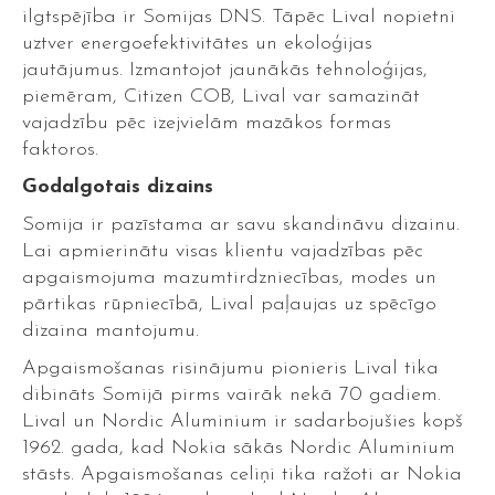
ilgtspējība ir Somijas DNS. Tāpēc Lival nopietni
uztver energoefektivitātes un ekoloģijas
jautājumus. Izmantojot jaunākās tehnoloģijas,
piemēram, Citizen COB, Lival var samazināt
vajadzību pēc izejvielām mazākos formas
faktoros.
Godalgotais dizains
Somija ir pazīstama ar savu skandināvu dizainu.
Lai apmierinātu visas klientu vajadzības pēc
apgaismojuma mazumtirdzniecības, modes un
pārtikas rūpniecībā, Lival paļaujas uz spēcīgo
dizaina mantojumu.
Apgaismošanas risinājumu pionieris Lival tika
dibināts Somijā pirms vairāk nekā 70 gadiem.
Lival un Nordic Aluminium ir sadarbojušies kopš
1962. gada, kad Nokia sākās Nordic Aluminium
stāsts. Apgaismošanas celiņi tika ražoti ar Nokia