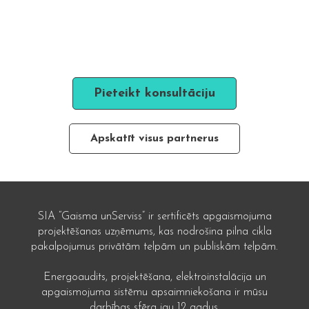
Pieteikt konsultāciju
Apskatīt visus partnerus
SIA “Gaisma unServiss” ir sertificēts apgaismojuma
projektēšanas uzņēmums, kas nodrošina pilna cikla
pakalpojumus privātām telpām un publiskām telpām.
Energoaudits, projektēšana, elektroinstalācija un
apgaismojuma sistēmu apsaimniekošana ir mūsu
darbības sfēra jau 12 gadus.