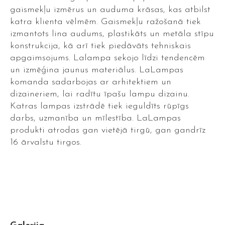
gaismekļu izmērus un auduma krāsas, kas atbilst
katra klienta vēlmēm. Gaismekļu ražošanā tiek
izmantots lina audums, plastikāts un metāla stīpu
konstrukcija, kā arī tiek piedāvāts tehniskais
apgaimsojums. Lalampa sekojo līdzi tendencēm
un izmēģina jaunus materiālus. LaLampas
komanda sadarbojas ar arhitektiem un
dizaineriem, lai radītu īpašu lampu dizainu.
Katras lampas izstrādē tiek ieguldīts rūpīgs
darbs, uzmanība un mīlestība. LaLampas
produkti atrodas gan vietējā tirgū, gan gandrīz
16 ārvalstu tirgos.