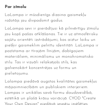
Par zīmolu
LaLampa ir mūsdienīgs dizaina gaismekļu
ražotājs jau divpadsmit gadus.
LaLampa sevi ir pierādījusi kā pilnvērtīgu zīmolu
jau kopš pašas atklāšanas. Tie ir uz atmosfērisku
sajūtu orientēti izstrādājumi, kas aiztur laiku un
piešķir gaismeklim pelnītu identitāti .LaLampa ir
pazīstama ar tīrajām līnijām, dabīgajiem
materiāliem, minimālismu un monohromatisko
stilu. Tas ir vizuāli relaksējošs stils, kas
galvenokārt koncentrējas uz formu un
pielietojumu.
Lalampa piedāvā augstas kvalitātes gaismekļus
mājsaimniecībām un publiskiem interjeriem.
Lampas ir unikālas savā formu daudzveidībā,
estētikā un plašā krāsu variācijā. CYOD "Create
Your Own Design" piedāvā iespēju izvēlēties