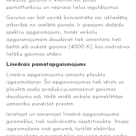
veikalos, gaisma ir kvalitatīva, pilda
pamatfunkciju un neprasa lielus ieguldījumus.
Gaisma var būt vairāk koncentrēta vai izkliedēta,
atkarībā no izvēlētā paneļa. Ir pieejami dažādu
spektru apgaismojumi, tomēr veikalu
apgaismojumam daudzviet tiek izmantota tieši
baltā jeb aukstā gaisma (4000 K), kas nodrošina
lielāku gaismas atdevi.
Lineārais pamatapgaismojums
Lineāro apgaismojumu izmanto plauktu
izgaismošanai. Šis apgaismojumus tiek vērsts uz
plauktā esošo produkciju,samazinot gaismas
daudzumu ejā, tādā veidā veikala apmeklētāja
uzmanību pievēršot precēm.
Izvietojot un savienojot lineārā apgaismojuma
gaismekļus, tiek nodrošināta nepārtraukta līnijas
izgaismošana visā garumā, turklāt elektrību