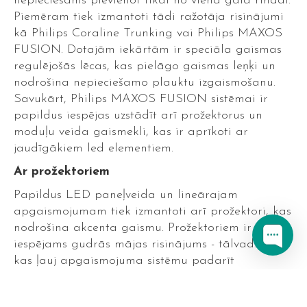
nepieciešams pievienot tikai no viena gala rindai.
Piemēram tiek izmantoti tādi ražotāja risinājumi
kā Philips Coraline Trunking vai Philips MAXOS
FUSION. Dotajām iekārtām ir speciāla gaismas
regulējošās lēcas, kas pielāgo gaismas leņķi un
nodrošina nepieciešamo plauktu izgaismošanu.
Savukārt, Philips MAXOS FUSION sistēmai ir
papildus iespējas uzstādīt arī prožektorus un
moduļu veida gaismekli, kas ir aprīkoti ar
jaudīgākiem led elementiem.
Ar prožektoriem
Papildus LED paneļveida un lineārajam
apgaismojumam tiek izmantoti arī prožektori, kas
nodrošina akcenta gaismu. Prožektoriem ir
iespējams gudrās mājas risinājums - tālvadība,
kas ļauj apgaismojuma sistēmu padarīt
automatizētu, palielinot prožektora
energoefektivitāti. Ar tālvadības funkciju var