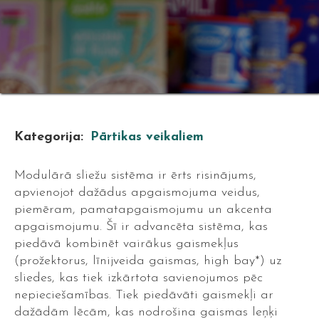
Kategorija:
Pārtikas veikaliem
Modulārā sliežu sistēma ir ērts risinājums,
apvienojot dažādus apgaismojuma veidus,
piemēram, pamatapgaismojumu un akcenta
apgaismojumu. Šī ir advancēta sistēma, kas
piedāvā kombinēt vairākus gaismekļus
(prožektorus, līnijveida gaismas, high bay*) uz
sliedes, kas tiek izkārtota savienojumos pēc
nepieciešamības. Tiek piedāvāti gaismekļi ar
dažādām lēcām, kas nodrošina gaismas leņķi