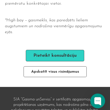
piemērotu konkrētajai vietai.
*High bay – gaismeklis, kas paredzēts lieliem
augstumiem un nodrošina vienmērīgu apgaismojumu
ejās.
Pieteikt konsultāciju
Apskatīt visus risinājumus
SIA “Gaisma unServiss” ir sertificēts apgaismojuma
projektēšanas uzņēmums, kas nodrošina pilna cikla