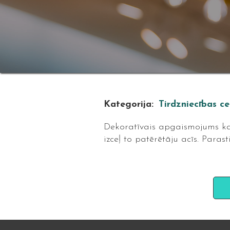
Kategorija:
Tirdzniecības c
Dekoratīvais apgaismojums ka
izceļ to patērētāju acīs. Paras