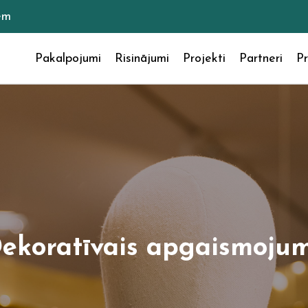
em
Pakalpojumi
Risinājumi
Projekti
Partneri
Pr
ekoratīvais apgaismoju