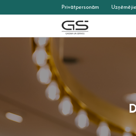
Privātpersonām
Uzņēmēji
D