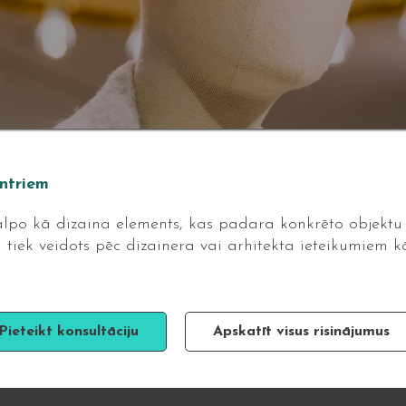
entriem
lpo kā dizaina elements, kas padara konkrēto objektu
ti tiek veidots pēc dizainera vai arhitekta ieteikumiem kā
Pieteikt konsultāciju
Apskatīt visus risinājumus