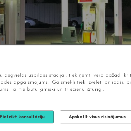
egvielas uzpildes stacijai, tiek ņemti vērā dažādi kritē
sādes apgaismojums. Gaismekļi tiek izvēlēti ar īpašu pi
ms, lai tie būtu ķīmiski un triecienu izturīgi.
Pieteikt konsultāciju
Apskatīt visus risinājumus