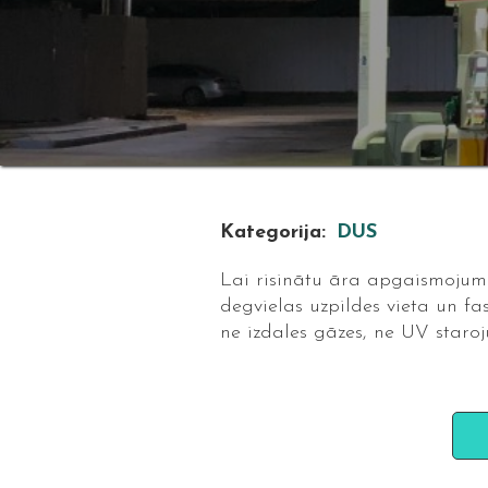
Kategorija:
DUS
Lai risinātu āra apgaismojumu d
degvielas uzpildes vieta un fa
ne izdales gāzes, ne UV staroju