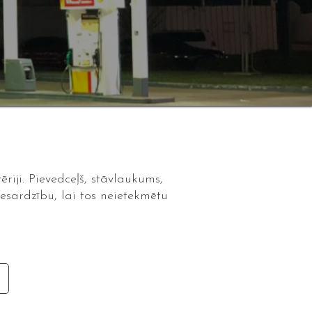
riji. Pievedceļš, stāvlaukums,
esardzību, lai tos neietekmētu