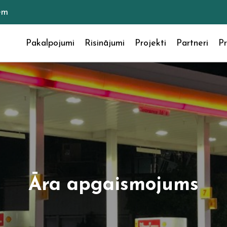
em
Pakalpojumi
Risinājumi
Projekti
Partneri
Pr
Āra apgaismojums