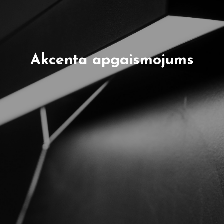
Akcenta apgaismojums