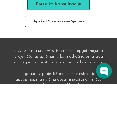
Pieteikt konsultāciju
Apskatīt visus risinājumus
SIA “Gaisma unServiss” ir sertificēts apgaismojuma
projektēšanas uzņēmums, kas nodrošina pilna cikla
pakalpojumus privātām telpām un publiskām telpām.
Energoaudits, projektēšana, elektroinstalācija un
apgaismojuma sistēmu apsaimniekošana ir mūsu
darbības sfēra jau 12 gadus.
Realizētie projekti
Risinājumi privātpersonām