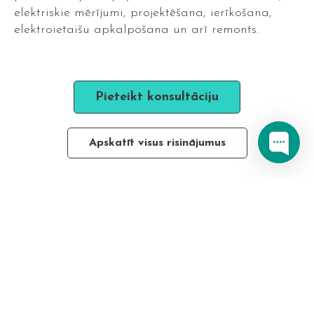
elektriskie mērījumi, projektēšana, ierīkošana,
elektroietaišu apkalpošana un arī remonts.
Pieteikt konsultāciju
Apskatīt visus risinājumus
SIA “Gaisma unServiss” ir sertificēts apgaismojuma
projektēšanas uzņēmums, kas nodrošina pilna cikla
pakalpojumus privātām telpām un publiskām telpām.
Energoaudits, projektēšana, elektroinstalācija un
apgaismojuma sistēmu apsaimniekošana ir mūsu