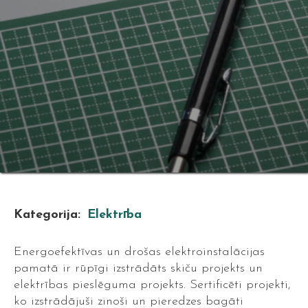
Kategorija:
Elektrība
Energoefektīvas un drošas elektroinstalācijas
pamatā ir rūpīgi izstrādāts skiču projekts un
elektrības pieslēguma projekts. Sertificēti projekti,
ko izstrādājuši zinoši un pieredzes bagāti