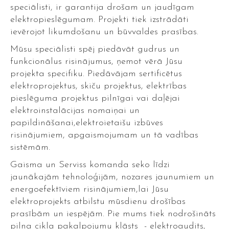
speciālisti, ir garantija drošam un jaudīgam
elektropieslēgumam. Projekti tiek izstrādāti
ievērojot likumdošanu un būvvaldes prasības.
Mūsu speciālisti spēj piedāvāt gudrus un
funkcionālus risinājumus, ņemot vērā Jūsu
projekta specifiku. Piedāvājam sertificētus
elektroprojektus, skiču projektus, elektrības
pieslēguma projektus pilnīgai vai daļējai
elektroinstalācijas nomaiņai un
papildināšanai,elektroietaišu izbūves
risinājumiem, apgaismojumam un tā vadības
sistēmām.
Gaisma un Serviss komanda seko līdzi
jaunākajām tehnoloģijām, nozares jaunumiem un
energoefektīviem risinājumiem,lai Jūsu
elektroprojekts atbilstu mūsdienu drošības
prasībām un iespējām. Pie mums tiek nodrošināts
pilna cikla pakalpojumu klāsts - elektroaudits,