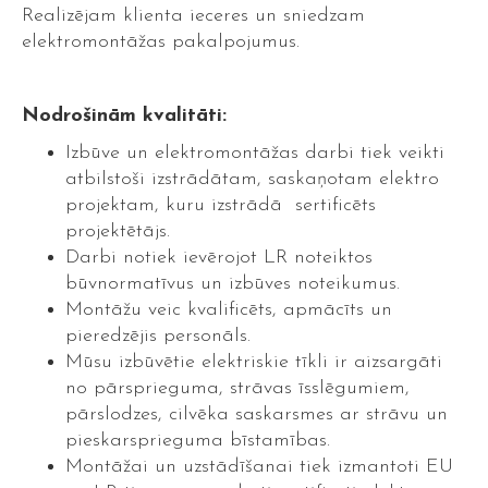
Realizējam klienta ieceres un sniedzam
elektromontāžas pakalpojumus.
Nodrošinām kvalitāti:
Izbūve un elektromontāžas darbi tiek veikti
atbilstoši izstrādātam, saskaņotam elektro
projektam, kuru izstrādā sertificēts
projektētājs.
Darbi notiek ievērojot LR noteiktos
būvnormatīvus un izbūves noteikumus.
Montāžu veic kvalificēts, apmācīts un
pieredzējis personāls.
Mūsu izbūvētie elektriskie tīkli ir aizsargāti
no pārsprieguma, strāvas īsslēgumiem,
pārslodzes, cilvēka saskarsmes ar strāvu un
pieskarsprieguma bīstamības.
Montāžai un uzstādīšanai tiek izmantoti EU