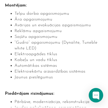
Montējam:
Telpu darba apgaismojumu
Āra apgaismojumu
Avārijas un evakuācijas apgaismojumu
Reklāmu apgaismojumu
Sajūtu apgaismojumu
‘’Gudro’’ apgaismojumu (Dynalite, Tuneble
white LED)
Elektroapgādes tīklus
Kabeļu un vadu tīklus
Automātikas sistēmas
Elektroiekārtu aizsardzības sistēmas
Jaunus pieslēgumus
Piedāvājam risinājumus:
Pārbūve, modernizācija, rekonstrukcija
Jaudas palielināšana, samazināšana