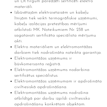
un LR tirgum paredzēti sertificēti elektro
materiāli.
Izbūvētajām elektroietaisēm un kabeļu
līnijām tiek veikti termogrāfiskie uzņēmumi,
kabeļu izolācijas pretestības mērījumi
atbilstoši MK. Noteikumiem Nr. 238 un
sagatavoti sertificēta speciālista mērījumu
akti.
Elektro materiāliem un elektromontāžas
darbiem tiek nodrošināta noteikta garantija.
Elektromontāžas uzņēmums ir
būvkomersanta reģistrā.
Elektromontāžas uzņēmums nodarbina
sertificētus speciālistus.
Elektromontāžas uzņēmumam ir apdrošināta
civiltiesiskā apdrošināšana.
Elektromontāžas uzņēmums nodrošina
atbildīgā par darbu izpildi civiltiesisko
apdrošināšanu konkrētam objektam.