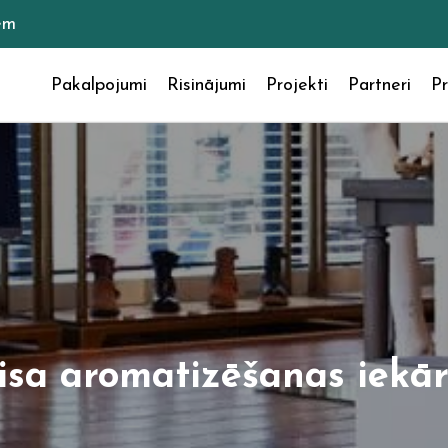
em
Pakalpojumi
Risinājumi
Projekti
Partneri
Pr
isa aromatizēšanas iekār