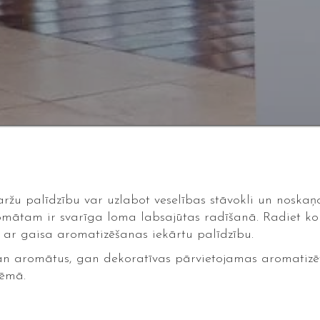
maržu palīdzību var uzlabot veselības stāvokli un noska
omātam ir svarīga loma labsajūtas radīšanā. Radiet ko
r gaisa aromatizēšanas iekārtu palīdzību.
n aromātus, gan dekoratīvas pārvietojamas aromatizētā
tēmā.