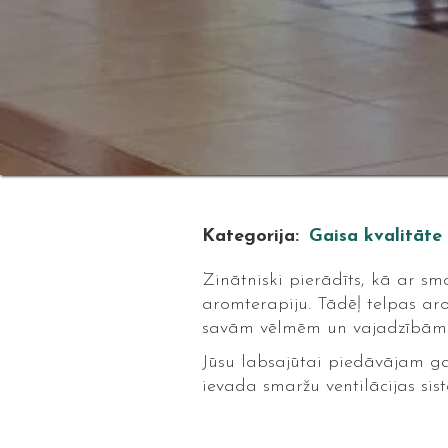
Kategorija:
Gaisa kvalitāte
Zinātniski pierādīts, kā ar s
aromterapiju. Tādēļ telpas ar
savām vēlmēm un vajadzībām a
Jūsu labsajūtai piedāvājam ga
ievada smaržu ventilācijas sis