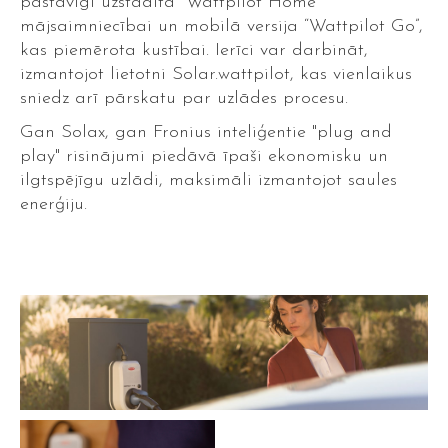
pastāvīgi uzstādīta “Wattpilot Home”
mājsaimniecībai un mobilā versija “Wattpilot Go”,
kas piemērota kustībai. Ierīci var darbināt,
izmantojot lietotni Solar.wattpilot, kas vienlaikus
sniedz arī pārskatu par uzlādes procesu.
Gan Solax, gan Fronius inteliģentie "plug and
play" risinājumi piedāvā īpaši ekonomisku un
ilgtspējīgu uzlādi, maksimāli izmantojot saules
enerģiju.